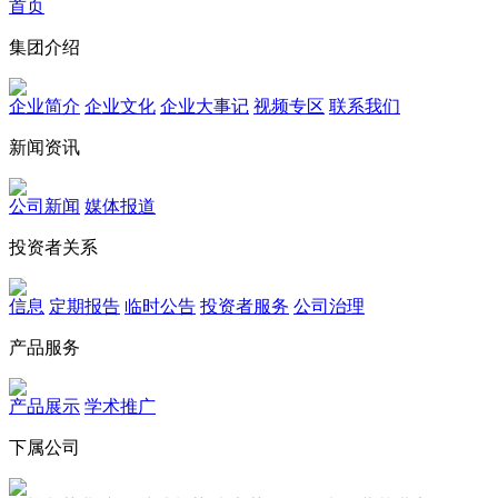
首页
集团介绍
企业简介
企业文化
企业⼤事记
视频专区
联系我们
新闻资讯
公司新闻
媒体报道
投资者关系
信息
定期报告
临时公告
投资者服务
公司治理
产品服务
产品展示
学术推广
下属公司