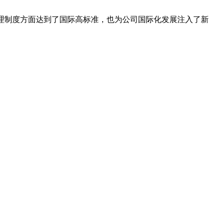
理制度方面达到了国际高标准，也为公司国际化发展注入了新