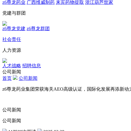
z6尊龙药业
广西维威制药
来宾药物提取
浙江葫芦世家
党建与群团
z6尊龙党建
z6尊龙群团
社会责任
人力资源
人才战略
招聘信息
公司新闻
首页
公司新闻
z6尊龙药业集团荣获海关AEO高级认证，国际化发展再添新动
公司新闻
公司新闻