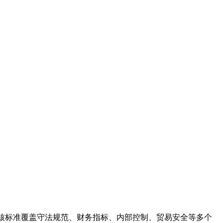
核标准覆盖守法规范、财务指标、内部控制、贸易安全等多个