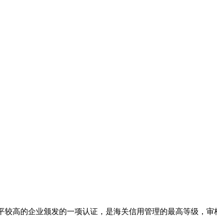
较高的企业颁发的一项认证，是海关信用管理的最高等级，审