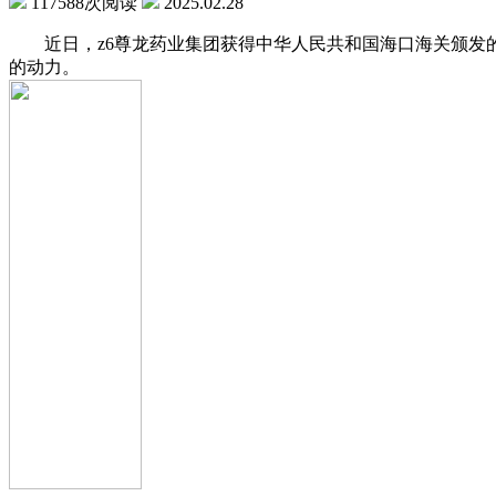
117588次阅读
2025.02.28
近日，z6尊龙药业集团获得中华人民共和国海口海关颁发的
的动力。